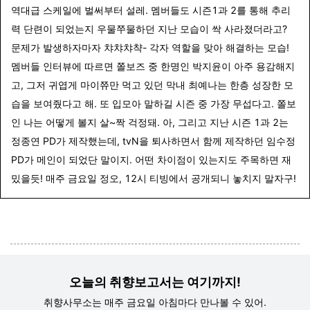
역대급 스케일에 벌써부터 설레. 멤버들도 시즌1과 2를 통해 추리
력 단련이 되었는지 우물쭈물하던 지난 모습이 싹 사라졌더라고?
문제가 발생하자마자 챠챠챠챡- 각자 역할을 맞아 해결하는 모습!
멤버들 인터뷰에 따르면 쫄보즈 중 한명인 박지윤이 아주 용감해지
고, 그저 귀엽게 마이쮸만 먹고 있던 막내 최예나는 한층 성장한 모
습을 보여줬다고 해. 또 입모아 말하길 시즌 중 가장 무섭다고. 쫄보
인 나는 어떻게 볼지 살~짝 걱정돼. 아, 그리고
지난 시즌 1과 2는
정종연 PD가 제작했는데, tvN을 퇴사하면서 함께 제작하던 임수정
PD가 메인이 되었단 말이지. 어떤 차이점이 있는지도 주목하면 재
밌을듯! 매주 금요일 정오, 12시 티빙에서 공개되니 놓치지 말자구!
오늘의 취향보고서는 여기까지!
취향사무소는 매주 금요일 아침마다 만나볼 수 있어.