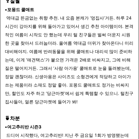
🍷칠월
▪️포몽드 쿨매트
역대급 뜬금없는 취향 추천. 내 요즘 본캐가 ‘멍집사’거든. 하루 24
시간이 강아지를 위해 돌아가고 있어서 생긴 추천 아이템이야. 본격
적인 여름이 시작도 안 했는데 우리 털 친구들은 벌써 더운지 시원
한 곳을 찾아서 드러눕더라. 올여름 역대급 더위가 찾아온다니 미리
대비해야지. 여름에 반려동물을 위해 쿨매트나 대리석 많이 준비하
는데, 이게 ‘애견택스’가 붙으면 가격은 2배로 비싸지고, 그에 비해
질은 떨어지거든. 그래서 ‘사람 아가용’ 쿨매트로 눈을 돌려봤는데,
정말 괜찮더라. 신생아용은 사이즈도 소형견에게 적당하고 아이가
쓰는 제품이라 소재도 정말 좋아. 포몽드 쿨매트도 정가는 비싸지
만, 할인도 자주 하고 ‘당근마켓’에서 쉽게 특템할 수 있으니. 털친구
집사들아, 얼른 당근마켓에 들어가 봐!
🍵차분
▪️여고추리반 시즌3
드디어 시작했다, 여고추리반! 지난 주 금요일 1회가 방영됐는데